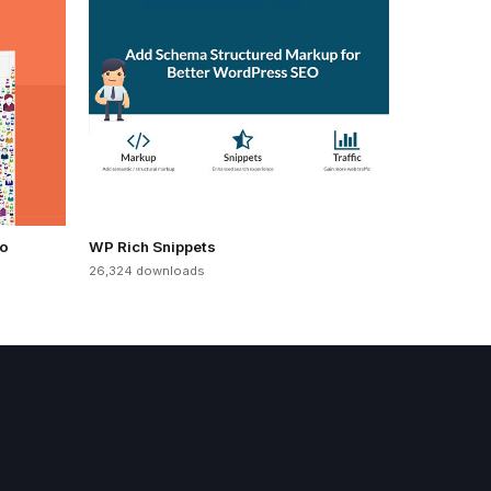
o
WP Rich Snippets
26,324 downloads