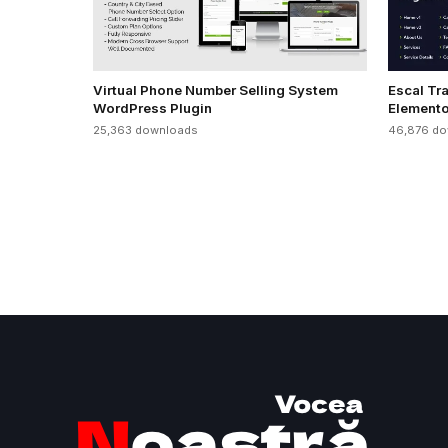
Virtual Phone Number Selling System
Escal Tr
WordPress Plugin
Elemento
25,363 downloads
46,876 do