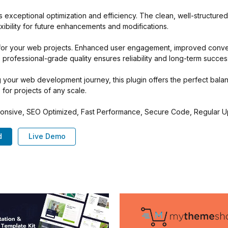
es exceptional optimization and efficiency. The clean, well-structu
xibility for future enhancements and modifications.
s for your web projects. Enhanced user engagement, improved conv
professional-grade quality ensures reliability and long-term succes
 your web development journey, this plugin offers the perfect balan
 for projects of any scale.
onsive, SEO Optimized, Fast Performance, Secure Code, Regular U
d
Live Demo