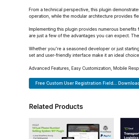
From a technical perspective, this plugin demonstrat
operation, while the modular architecture provides fle
Implementing this plugin provides numerous benefit
are just a few of the advantages you can expect. The 
Whether you're a seasoned developer or just starting
set and user-friendly interface make it an ideal choice
Advanced Features, Easy Customization, Mobile Resp
Free Custom User Registration Field... Downloa
Related Products