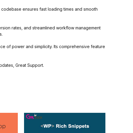
red codebase ensures fast loading times and smooth
ersion rates, and streamlined workflow management
s.
ce of power and simplicity. Its comprehensive feature
pdates, Great Support.