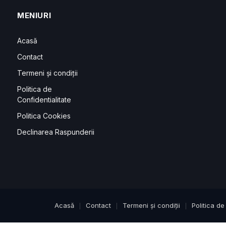
MENIURI
Acasă
Contact
Termeni și condiții
Politica de
Confidentialitate
Politica Cookies
Declinarea Raspunderii
Acasă
Contact
Termeni și condiții
Politica de