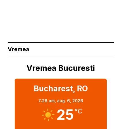
Vremea
Vremea Bucuresti
Bucharest, RO
7:28 am,
aug. 6, 2026
25
°C