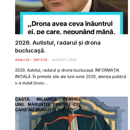
2026. Autistul, radarul și drona
buclucașă.
ANALIZĂ - SINTEZĂ
AUGUST 1, 2026
2026. Autistul, radarul și drona buclucașă. INFORMAȚIA
INIȚIALĂ. În primele zile ale lunii iunie 2026, atenția publică
s-a mutat brusc…