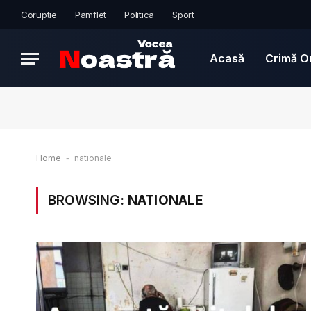
riş
Betbigo
Betbigo giriş
Kalebet giriş
Teosbet
Teosbet giriş
Tophillbet
Coruptie
Pamflet
Politica
Sport
t giriş
dedebet giriş
jasminbet giriş
pulibet giriş
Cratosroyalbet giriş
Fes
Cratosroyalbet giriş
pusulabet giriş
dedebet giriş
pulibet giriş
Festwin gi
riş
norabahis
norabahis giriş
enbet
enbet giriş
bahiscasino
bahiscasino g
Acasă
Crimă O
t giriş
cratosroyalbet giriş
dedebet giriş
Festwin giriş
jasminbet giriş
bi
erklas giriş
betzula giriş
aresbet
aresbet giriş
restbet giriş
pulibet giriş
b
Mariobet giriş
Betmatik giriş
Ultrabet giriş
Enbet giriş
Kulisbet
Kulisbet gi
ş
Dedebet
Dedebet giriş
Ultrabet
Ultrabet giriş
Enbet
Enbet giriş
Ultrabe
Alobet giriş
Betsilin
Betsilin giriş
Pashagaming
Pashagaming giriş
Orisbe
bet
meybet giriş
avrupabet
avrupabet giriş
restbet
restbet giriş
efesbet
iriş
enbet
enbet giriş
enobahis
enobahis giriş
ultrabet giriş
perabet giriş
Home
-
nationale
riş
Celtabet giriş
Romabet giriş
Bahiscasino giriş
Roketbet
Roketbet giri
bet
lunabet giriş
romabet
romabet giriş
ultrabet giriş
marsbahis giriş
betc
et giriş
Almanbahis
Almanbahis giriş
Marsbahis
Marsbahis giriş
Betzula
B
BROWSING:
NATIONALE
bet Mobilden Giriş 2026
celtabet
celtabet giriş
romabet
romabet giriş
av
giriş
Betzula
Betzula
Betzula giriş
Betzula
Vegabet
Vegabet giriş
Vegabe