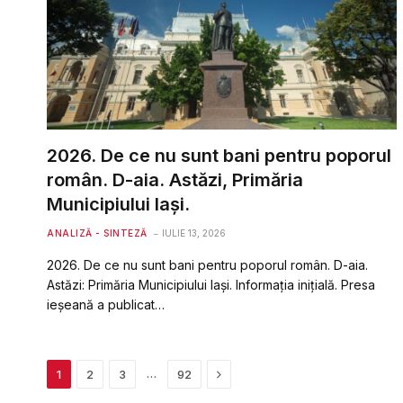
2026. De ce nu sunt bani pentru poporul
român. D-aia. Astăzi, Primăria
Municipiului Iași.
ANALIZĂ - SINTEZĂ
IULIE 13, 2026
2026. De ce nu sunt bani pentru poporul român. D-aia.
Astăzi: Primăria Municipiului Iași. Informația inițială. Presa
ieșeană a publicat…
Next
…
1
2
3
92