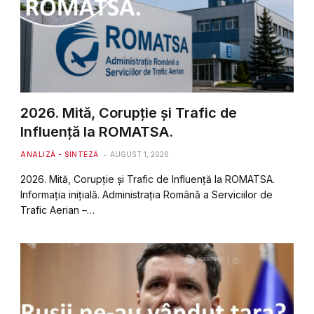
2026. Mită, Corupție și Trafic de
Influență la ROMATSA.
ANALIZĂ - SINTEZĂ
AUGUST 1, 2026
2026. Mită, Corupție și Trafic de Influență la ROMATSA.
Informația inițială. Administrația Română a Serviciilor de
Trafic Aerian –…