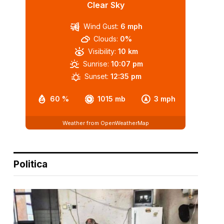
Clear Sky
Wind Gust:
6 mph
Clouds:
0%
Visibility:
10 km
Sunrise:
10:07 pm
Sunset:
12:35 pm
60 %
1015 mb
3 mph
Weather from OpenWeatherMap
Politica