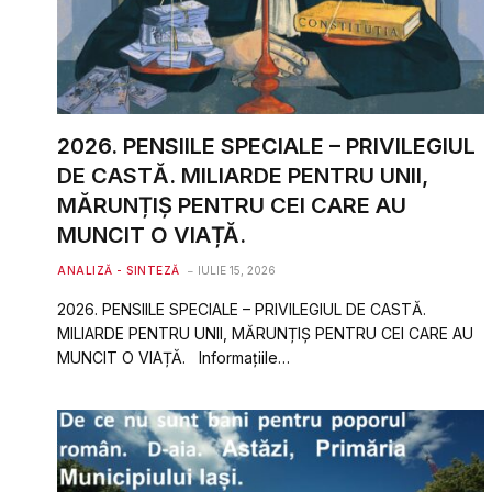
2026. PENSIILE SPECIALE – PRIVILEGIUL
DE CASTĂ. MILIARDE PENTRU UNII,
MĂRUNȚIȘ PENTRU CEI CARE AU
MUNCIT O VIAȚĂ.
ANALIZĂ - SINTEZĂ
IULIE 15, 2026
2026. PENSIILE SPECIALE – PRIVILEGIUL DE CASTĂ.
MILIARDE PENTRU UNII, MĂRUNȚIȘ PENTRU CEI CARE AU
MUNCIT O VIAȚĂ. Informațiile…