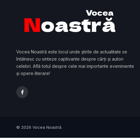
Vocea Noastră este locul unde știrile de actualitate se
întâlnesc cu sinteze captivante despre cărți și autori
celebri. Află totul despre cele mai importante evenimente
și opere literare!
Facebook
© 2026 Vocea Noastră.