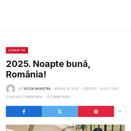
CORUPTIE
2025. Noapte bună,
România!
BY
VOCEA NOASTRA
APRILIE 16, 2025
UPDATED:
IULIE 1, 2025
NICIUN COMENTARIU
5 MINS READ