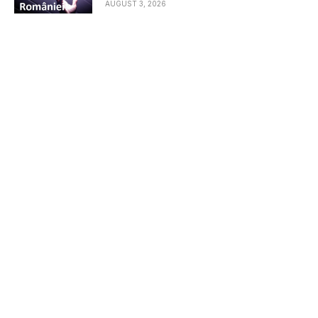
AUGUST 3, 2026