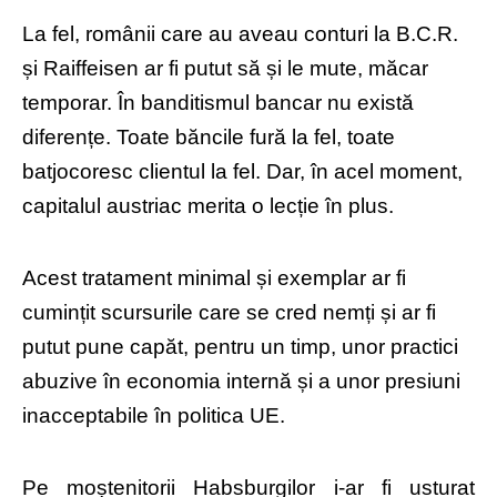
La fel, românii care au aveau conturi la B.C.R.
și Raiffeisen ar fi putut să și le mute, măcar
temporar. În banditismul bancar nu există
diferențe. Toate băncile fură la fel, toate
batjocoresc clientul la fel. Dar, în acel moment,
capitalul austriac merita o lecție în plus.
Acest tratament minimal și exemplar ar fi
cumințit scursurile care se cred nemți și ar fi
putut pune capăt, pentru un timp, unor practici
abuzive în economia internă și a unor presiuni
inacceptabile în politica UE.
Pe moștenitorii Habsburgilor i-ar fi usturat