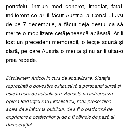
portofelul într-un mod concret, imediat, fatal.
Indiferent ce ar fi făcut Austria la Consiliul JAI
de pe 7 decembrie, a făcut deja destul ca să
merite o mobilizare cetățenească apăsată. Ar fi
fost un precedent memorabil, o lecție scurtă și
clară, pe care Austria o merita și nu ar fi uitat-o
prea repede.
Disclaimer: Articol în curs de actualizare. Situația
reprezintă o povestire exhaustivă a persoanei sursă și
este în curs de actualizare. Această nu antrenează
opinia Redacției sau jurnalistului, rolul presei fiind
acela de a informa publicul, de a fi o platformă de
exprimare a cetățenilor și de a fi câinele de pază al
democrației.