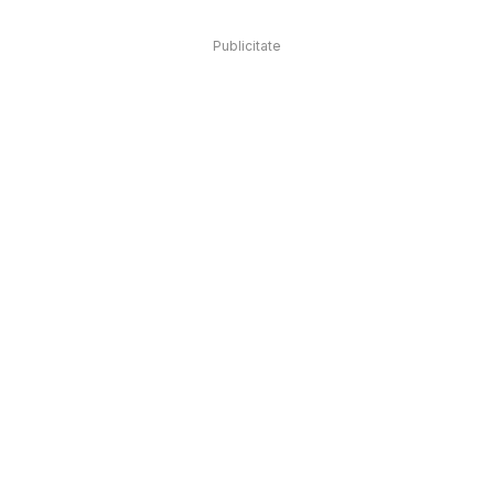
Publicitate