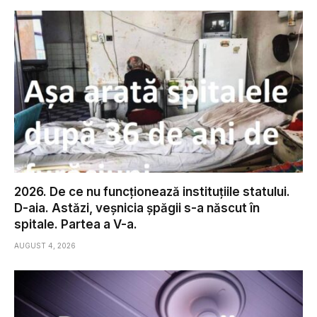
2026. De ce nu funcționează instituțiile statului.
D-aia. Astăzi, veșnicia șpăgii s-a născut în
spitale. Partea a V-a.
AUGUST 4, 2026