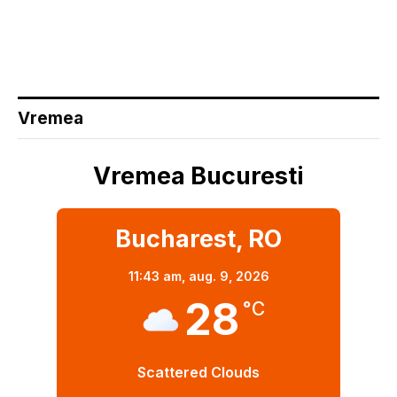
Vremea
Vremea Bucuresti
Bucharest, RO
11:43 am,
aug. 9, 2026
28
°C
Scattered Clouds