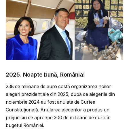
2025. Noapte bună, România!
238 de milioane de euro costă organizarea noilor
alegeri prezidențiale din 2025, după ce alegerile din
noiembrie 2024 au fost anulate de Curtea
Constituțională. Anularea alegerilor a produs un
prejudiciu de aproape 300 de milioane de euro în
bugetul României.