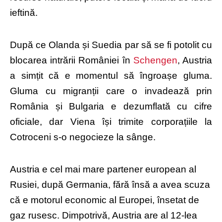
ieftină.
După ce Olanda și Suedia par să se fi potolit cu
blocarea intrării României în
Schengen
, Austria
a simțit că e momentul să îngroașe gluma.
Gluma cu migranții care o invadează prin
România și Bulgaria e dezumflată cu cifre
oficiale, dar Viena își trimite corporațiile la
Cotroceni s-o negocieze la sânge.
Austria e cel mai mare partener european al
Rusiei, după Germania, fără însă a avea scuza
că e motorul economic al Europei, însetat de
gaz rusesc. Dimpotrivă, Austria are al 12-lea