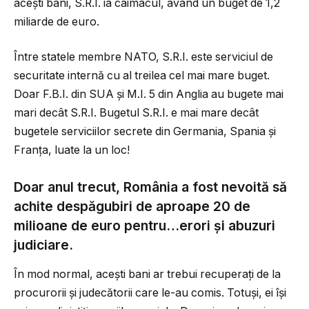
acești bani, S.R.I. ia caimacul, având un buget de 1,2
miliarde de euro.
Între statele membre NATO, S.R.I. este serviciul de
securitate internă cu al treilea cel mai mare buget.
Doar F.B.I. din SUA și M.I. 5 din Anglia au bugete mai
mari decât S.R.I. Bugetul S.R.I. e mai mare decât
bugetele serviciilor secrete din Germania, Spania și
Franța, luate la un loc!
Doar anul trecut, România a fost nevoită să
achite despăgubiri de aproape 20 de
milioane de euro pentru…erori și abuzuri
judiciare.
În mod normal, acești bani ar trebui recuperați de la
procurorii și judecătorii care le-au comis. Totuși, ei își