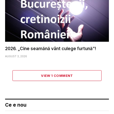
2026. „Cine seamănă vânt culege furtună”!
AUGUST 3, 2026
VIEW 1 COMMENT
Ce e nou