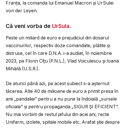
Franța, la comanda lui Emanuel Macron și UrSulei
von der Leyen.
Că veni vorba de
UrSula
.
Peste un miliard de euro e prejudiciul din dosarul
vaccinurilor, respectiv doze comandate, plătite și
distruse, cel în care D.N.A. i-a audiat, în noiembrie
2023, pe Florin Cîțu (P.N.L.), Vlad Voiculescu și Ioana
Mihăilă (U.S.R.).
De atunci până azi, pe acest subiect s-a așternut
tăcerea. Alte 40 de milioane de euro a primit presa în
anii „pandaliei” pentru a nu pune la îndoială „sursele
oficiale” și pentru propaganda „SIGUR ȘI EFICIENT”.
Nu mai vorbim de restul jafului din acei ani, recte
Unifarm, izolete, spitale mobile etc. Arafat știe despre