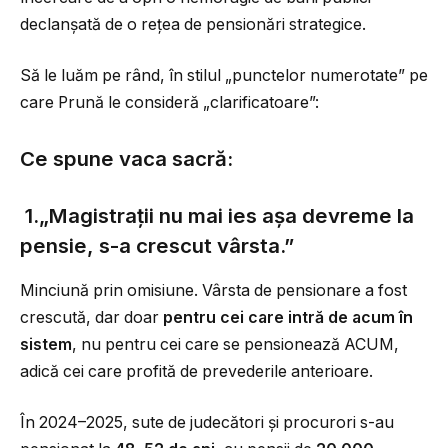
declanșată de o rețea de pensionări strategice.
Să le luăm pe rând, în stilul „punctelor numerotate” pe
care Prună le consideră „clarificatoare”:
Ce spune vaca sacră:
1.„Magistrații nu mai ies așa devreme la
pensie, s-a crescut vârsta.”
Minciună prin omisiune. Vârsta de pensionare a fost
crescută, dar doar
pentru cei care intră de acum în
sistem
, nu pentru cei care se pensionează ACUM,
adică cei care profită de prevederile anterioare.
În 2024–2025, sute de judecători și procurori s-au