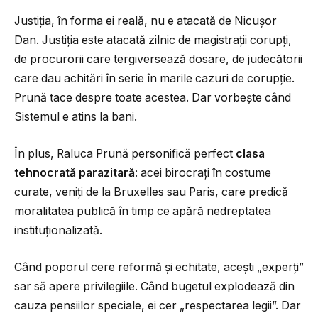
Justiția, în forma ei reală, nu e atacată de Nicușor
Dan. Justiția este atacată zilnic de magistrații corupți,
de procurorii care tergiversează dosare, de judecătorii
care dau achitări în serie în marile cazuri de corupție.
Prună tace despre toate acestea. Dar vorbește când
Sistemul e atins la bani.
În plus, Raluca Prună personifică perfect
clasa
tehnocrată parazitară
: acei birocrați în costume
curate, veniți de la Bruxelles sau Paris, care predică
moralitatea publică în timp ce apără nedreptatea
instituționalizată.
Când poporul cere reformă și echitate, acești „experți”
sar să apere privilegiile. Când bugetul explodează din
cauza pensiilor speciale, ei cer „respectarea legii”. Dar