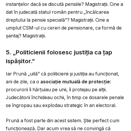
instanțelor dacă se discută pensiile? Magistrații. Cine a
dat în judecată statul român pentru „încălcarea
dreptului la pensie specială”? Magistrații. Cine a
umplut CSM-ul cu cereri de pensionare, ca formă de
șantaj? Magistrații.
5. „Politicienii folosesc justiția ca țap
ispășitor.”
Iar Prună „uită” că politicienii și justiția au funcționat,
ani de zile, ca o
asociație mutuală de protecție
:
procurorii îi hărțuiau pe unii, îi protejau pe alții.
Judecătorii închideau ochii, în timp ce dosarele penale
se îngropau sau explodau strategic în an electoral.
Prună a fost parte din acest sistem. Știe perfect cum
funcționează. Dar acum vrea să ne convingă că