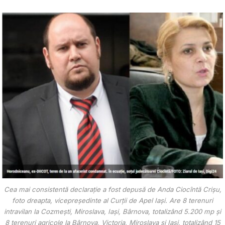
Cea mai consistentă declarație a fost depusă de Anda Ciocîntă Crișu,
foto dreapta, vicepreședinte al Curții de Apel Iași. Are 8 terenuri
intravilan la Cozmești, Miroslava, Iași, Bârnova, totalizând 5.200 mp și
8 terenuri agricole la Bârnova, Victoria, Miroslava și Iași, totalizând 15