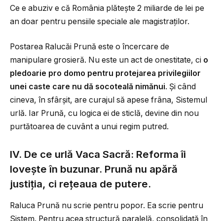
Ce e abuziv e că România plătește 2 miliarde de lei pe
an doar pentru pensiile speciale ale magistraților.
Postarea Ralucăi Prună este o încercare de
manipulare grosieră. Nu este un act de onestitate, ci
o
pledoarie pro domo pentru protejarea privilegiilor
unei caste care nu dă socoteală nimănui
. Și când
cineva, în sfârșit, are curajul să apese frâna, Sistemul
urlă. Iar Prună, cu logica ei de sticlă, devine din nou
purtătoarea de cuvânt a unui regim putred.
IV. De ce urlă Vaca Sacră: Reforma îi
lovește în buzunar. Prună nu apără
justiția, ci rețeaua de putere.
Raluca Prună nu scrie pentru popor. Ea scrie pentru
Sistem. Pentru acea structură paralelă, consolidată în