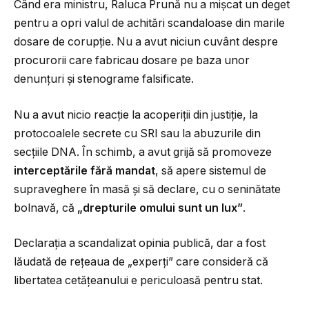
Când era ministru, Raluca Prună nu a mișcat un deget
pentru a opri valul de achitări scandaloase din marile
dosare de corupție. Nu a avut niciun cuvânt despre
procurorii care fabricau dosare pe baza unor
denunțuri și stenograme falsificate.
Nu a avut nicio reacție la acoperiții din justiție, la
protocoalele secrete cu SRI sau la abuzurile din
secțiile DNA. În schimb, a avut grijă să promoveze
interceptările fără mandat
, să apere sistemul de
supraveghere în masă și să declare, cu o seninătate
bolnavă, că
„drepturile omului sunt un lux”
.
Declarația a scandalizat opinia publică, dar a fost
lăudată de rețeaua de „experți” care consideră că
libertatea cetățeanului e periculoasă pentru stat.