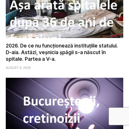
2026. De ce nu funcționează instituțiile statului.
D-aia. Astăzi, veșnicia șpăgii s-a născut în
spitale. Partea a V-a.
AUGUST 4, 2026