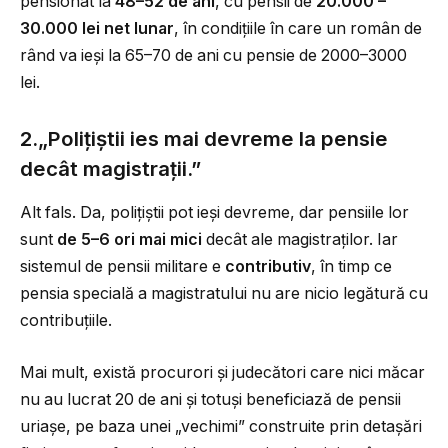
pensionat la
48–52 de ani
, cu pensii de
20.000 –
30.000 lei net lunar
, în condițiile în care un român de
rând va ieși la 65–70 de ani cu pensie de 2000–3000
lei.
2.„Polițiștii ies mai devreme la pensie
decât magistrații.”
Alt fals. Da, polițiștii pot ieși devreme, dar pensiile lor
sunt
de 5–6 ori mai mici
decât ale magistraților. Iar
sistemul de pensii militare e
contributiv
, în timp ce
pensia specială a magistratului nu are nicio legătură cu
contribuțiile.
Mai mult, există procurori și judecători care nici măcar
nu au lucrat 20 de ani și totuși beneficiază de pensii
uriașe, pe baza unei „vechimi” construite prin detașări