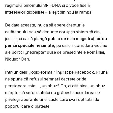
regimului binomului SRI–DNA și o voce fidelă
intereselor globaliste – a ieșit din nou la rampă.
De data aceasta, nu ca să apere drepturile
cetățeanului sau să denunțe corupția sistemică din
justiție, ci ca să
plângă public de mila magistraților cu
pensii speciale nesimțite
, pe care îi consideră victime
ale politicii „nedrepte” duse de președintele României,
Nicușor Dan.
Într-un delir „logic-formal” înșirat pe Facebook, Prună
ne spune că refuzul semnării decretelor de
pensionare este… „un abuz”. Da, ai citit bine: un abuz
e faptul că șeful statului nu grăbește acordarea de
privilegii aberante unei caste care s-a rupt total de
poporul care o plătește.