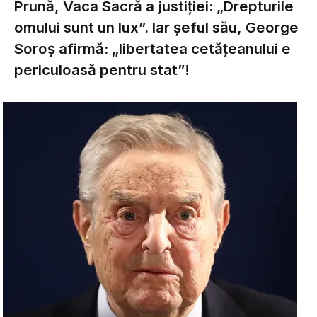
Prună, Vaca Sacră a justiției: „Drepturile
omului sunt un lux”. Iar șeful său, George
Soroș afirmă: „libertatea cetățeanului e
periculoasă pentru stat”!