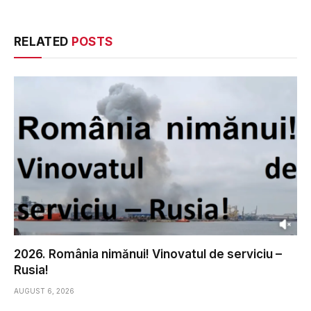
RELATED
POSTS
2026. România nimănui! Vinovatul de serviciu –
Rusia!
AUGUST 6, 2026