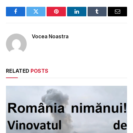
Facebook
Twitter
Pinterest
LinkedIn
Tumblr
Email
Vocea Noastra
RELATED
POSTS