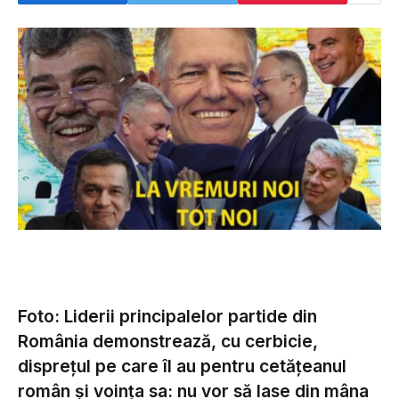
Foto: Liderii principalelor partide din
România demonstrează, cu cerbicie,
disprețul pe care îl au pentru cetățeanul
român și voința sa: nu vor să lase din mâna