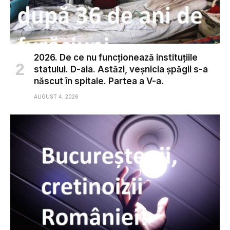
2026. De ce nu funcționează instituțiile
statului. D-aia. Astăzi, veșnicia șpăgii s-a
născut în spitale. Partea a V-a.
AUGUST 4, 2026