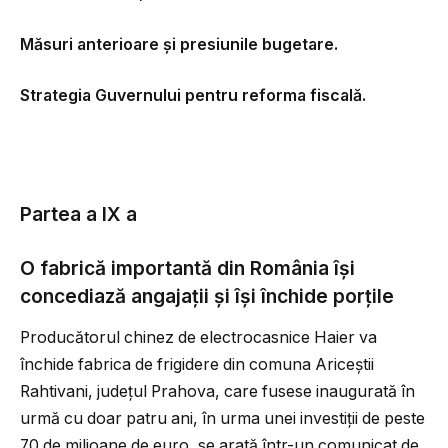
Măsuri anterioare și presiunile bugetare.
Strategia Guvernului pentru reforma fiscală.
Partea a IX a
O fabrică importantă din România își
concediază angajații și își închide porțile
Producătorul chinez de electrocasnice Haier va
închide fabrica de frigidere din comuna Ariceştii
Rahtivani, județul Prahova, care fusese inaugurată în
urmă cu doar patru ani, în urma unei investiții de peste
70 de milioane de euro, se arată într-un comunicat de