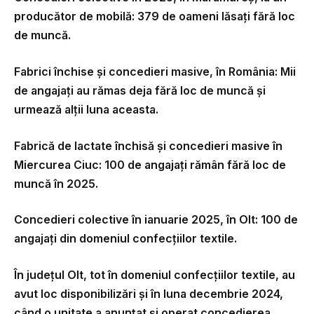
producător de mobilă: 379 de oameni lăsați fără loc
de muncă.
Fabrici închise și concedieri masive, în România: Mii
de angajați au rămas deja fără loc de muncă și
urmează alții luna aceasta.
Fabrică de lactate închisă și concedieri masive în
Miercurea Ciuc: 100 de angajați rămân fără loc de
muncă în 2025.
Concedieri colective în ianuarie 2025, în Olt: 100 de
angajați din domeniul confecțiilor textile.
În judeţul Olt, tot în domeniul confecţiilor textile, au
avut loc disponibilizări şi în luna decembrie 2024,
când o unitate a anunţat şi operat concedierea