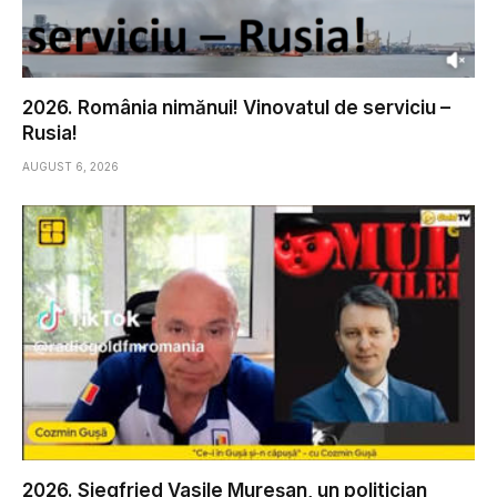
2026. România nimănui! Vinovatul de serviciu –
Rusia!
AUGUST 6, 2026
2026. Siegfried Vasile Mureșan, un politician