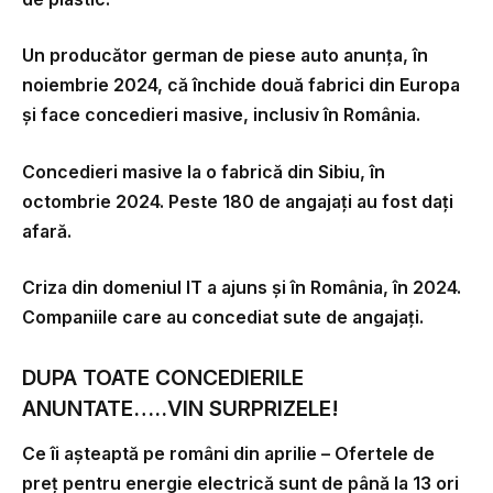
Un producător german de piese auto anunța, în
noiembrie 2024, că închide două fabrici din Europa
și face concedieri masive, inclusiv în România.
Concedieri masive la o fabrică din Sibiu, în
octombrie 2024. Peste 180 de angajați au fost dați
afară.
Criza din domeniul IT a ajuns şi în România, în 2024.
Companiile care au concediat sute de angajați.
DUPA TOATE CONCEDIERILE
ANUNTATE…..VIN SURPRIZELE!
Ce îi așteaptă pe români din aprilie – Ofertele de
preţ pentru energie electrică sunt de până la 13 ori