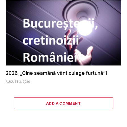
2026. „Cine seamănă vânt culege furtună”!
AUGUST 3, 2026
ADD A COMMENT