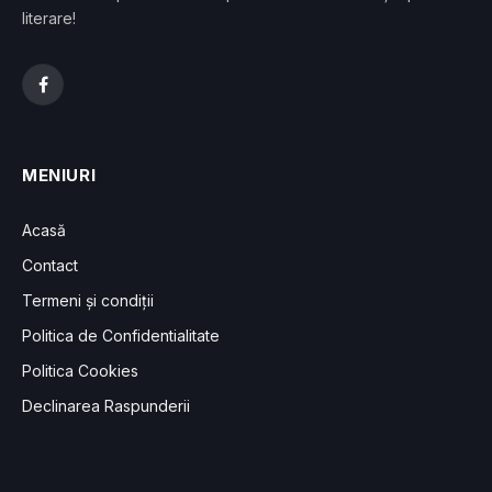
literare!
Facebook
MENIURI
Acasă
Contact
Termeni și condiții
Politica de Confidentialitate
Politica Cookies
Declinarea Raspunderii