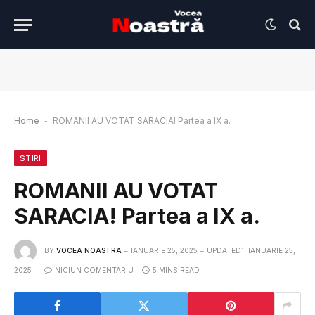
riş
Betbigo
Betbigo giriş
Kalebet giriş
Teosbet
Teosbet
bahis giriş
alobet
alobet giriş
meritking
meritking giriş
marsbahis
s giriş
Pokerklas
Pokerklas giriş
Pulibet
Pulibet giriş
norabahis
et giriş
pulibet giriş
holiganbet giriş
pusulabet giriş
cratosroyalbet
-orjinal.vip/
t
Restbet giriş
Enjoybet
Enjoybet giriş
enbet giriş
amgbahis
amgbahis
iş
Romabet
Romabet giriş
Teosbet giriş
Betbigo
Betbigo
iş
Süpertotobet
Süpertotobet giriş
Mariobet giriş
Betmatik
Betmatik
Home
-
ROMANII AU VOTAT SARACIA! Partea a IX a.
izabet
İbizabet giriş
betnano
betnano giriş
kalebet
kalebet
giriş
holiganbet
holiganbet giriş
romabet
romabet
erklas giriş
restbet
restbet giriş
romabet
romabet
STIRI
ybet
meybet giriş
alobet
alobet giriş
süpertotobet
süpertotobet
ROMANII AU VOTAT
lot
Xslot giriş
Norabahis
Norabahis giriş
Sonbahis
Sonbahis
ş: Mavibet Güvenilir Mi, Mavibet Bonus Ve
SARACIA! Partea a IX a.
sroyalbet giriş
Betbigo
Betbigo giriş
Amgbahis
Amgbahis
osbet
Teosbet giriş
Grandpashabet
Grandpashabet
bahis
marsbahis giriş
matbet
matbet giriş
matbet
matbet
matbet
BY
VOCEA NOASTRA
IANUARIE 25, 2025
UPDATED:
IANUARIE 25,
2025
NICIUN COMENTARIU
5 MINS READ