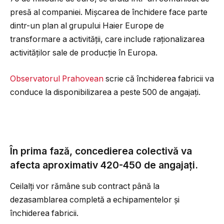
presă al companiei. Mișcarea de închidere face parte
dintr-un plan al grupului Haier Europe de
transformare a activității, care include raționalizarea
activităților sale de producție în Europa.
Observatorul Prahovean
scrie că închiderea fabricii va
conduce la disponibilizarea a peste 500 de angajați.
În prima fază, concedierea colectivă va
afecta aproximativ 420-450 de angajați.
Ceilalți vor rămâne sub contract până la
dezasamblarea completă a echipamentelor și
închiderea fabricii.