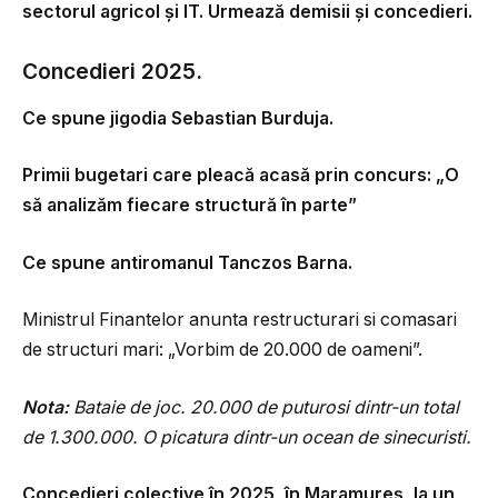
sectorul agricol și IT. Urmează demisii şi concedieri.
Concedieri 2025.
Ce spune jigodia Sebastian Burduja.
Primii bugetari care pleacă acasă prin concurs: „O
să analizăm fiecare structură în parte”
Ce spune antiromanul Tanczos Barna.
Ministrul Finantelor anunta restructurari si comasari
de structuri mari: „Vorbim de 20.000 de oameni”.
Nota:
Bataie de joc. 20.000 de puturosi dintr-un total
de 1.300.000. O picatura dintr-un ocean de sinecuristi.
Concedieri colective în 2025, în Maramureș, la un