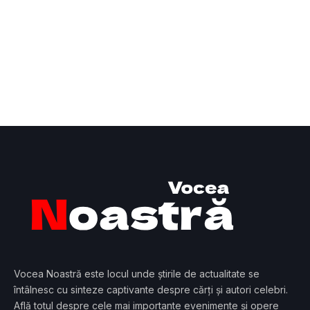
Vocea Noastră este locul unde știrile de actualitate se
întâlnesc cu sinteze captivante despre cărți și autori celebri.
Află totul despre cele mai importante evenimente și opere